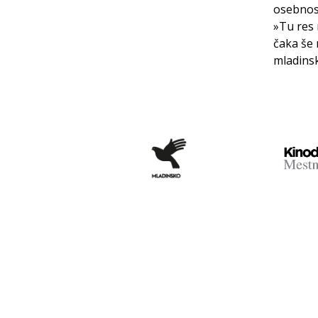
osebnost
»Tu res 
čaka še 
mladinsk