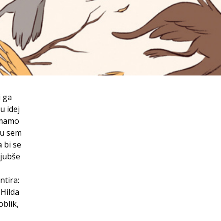
i ga
u idej
z mamo
tu sem
 bi se
ljubše
ntira:
 Hilda
oblik,