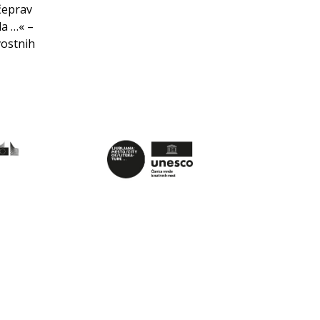
 čeprav
la …« –
vostnih