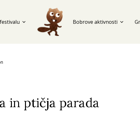
festivalu
expand_more
Bobrove aktivnosti
expand_more
G
on
da in ptičja parada