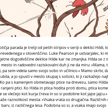
ptičja parada je tretji od petih stripov v seriji o deklici Hildi, k
evedenega v slovenščino. Luke Pearson je ustvarjalec, ki m
jetne dogodivščine deklice Hilde kar ne zmanjka. Hilda se 
v mesto in radovedni raziskovalni duh ji ne da miru: »Mama, 
ni, pa sem videla samo svojo sobo in učilnico.« Mamo skrbi, da
ubila, a jo spusti v mesto skupaj s sošolci, ki ji razkažejo naj
 Ko pa s kamenjem obmetavajo ptice na drevesu, samo Hilda
anjeni ptici. Ko Hilda in ptica hodita proti domu, ptica kome
e se vlečejo kot kurja čreva in so si podobne kot jajce jajcu.«
kaže raznolikost mesta: »Vsaka vrata so drugačna. Različnih 
h barv, iz različnega lesa. Podobna so si, a vsaka imajo svojo