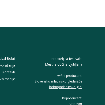
tival Bobri
Prirediteljica festivala:
Mestna občina Ljubljana
vprašanja
Kontakti
Izvršni producent:
Za medije
Slovensko mladinsko gledališče
bobri@mladinsko-gl.si
Koproducent:
Kinodvor