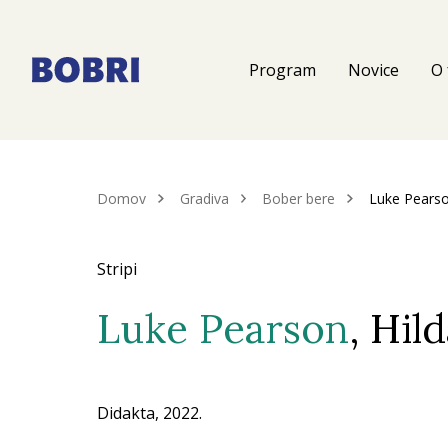
Program
Novice
O 
Domov
Gradiva
Bober bere
Luke Pears
Stripi
Luke Pearson
, Hil
Didakta, 2022.