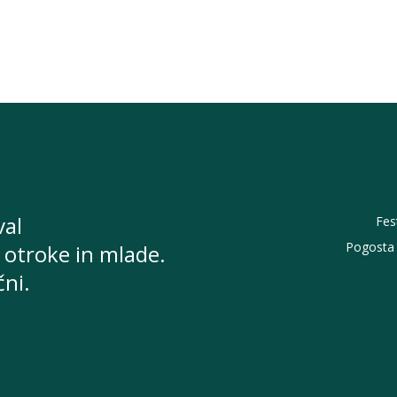
val
Fes
Pogosta 
 otroke in mlade.
čni.