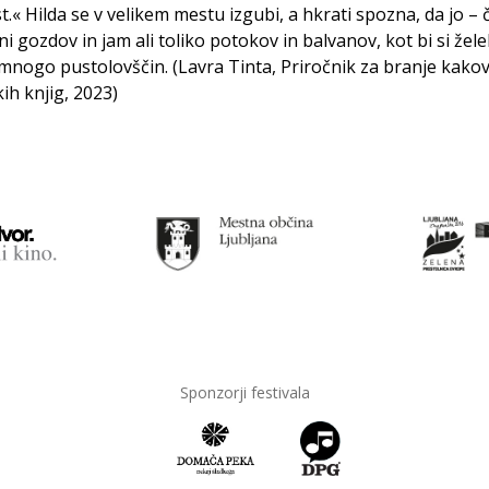
.« Hilda se v velikem mestu izgubi, a hkrati spozna, da jo –
ni gozdov in jam ali toliko potokov in balvanov, kot bi si žele
mnogo pustolovščin. (Lavra Tinta, Priročnik za branje kako
ih knjig, 2023)
Sponzorji festivala