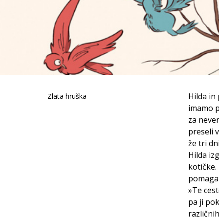
Hilda in 
Zlata hruška
imamo pr
za never
preseli 
že tri d
Hilda izg
kotičke.
pomaga r
»Te cest
pa ji po
različni