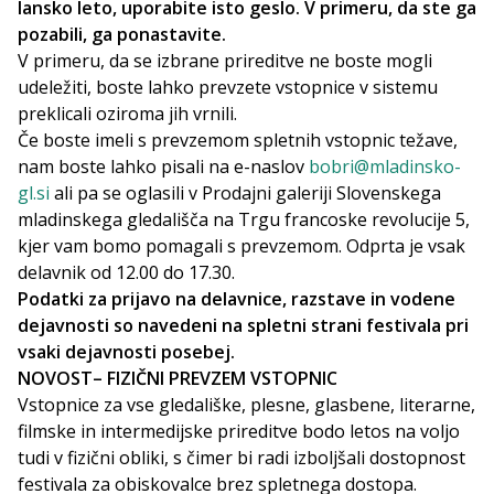
lansko leto, uporabite isto geslo. V primeru, da ste ga
pozabili, ga ponastavite.
V primeru, da se izbrane prireditve ne boste mogli
udeležiti, boste lahko prevzete vstopnice v sistemu
preklicali oziroma jih vrnili.
Če boste imeli s prevzemom spletnih vstopnic težave,
nam boste lahko pisali na e-naslov
bobri@mladinsko-
gl.si
ali pa se oglasili v Prodajni galeriji Slovenskega
mladinskega gledališča na Trgu francoske revolucije 5,
kjer vam bomo pomagali s prevzemom. Odprta je vsak
delavnik od 12.00 do 17.30.
Podatki za prijavo na delavnice, razstave in vodene
dejavnosti so navedeni na spletni strani festivala pri
vsaki dejavnosti posebej.
NOVOST– FIZIČNI PREVZEM VSTOPNIC
Vstopnice za vse gledališke, plesne, glasbene, literarne,
filmske in intermedijske prireditve bodo letos na voljo
tudi v fizični obliki, s čimer bi radi izboljšali dostopnost
festivala za obiskovalce brez spletnega dostopa.