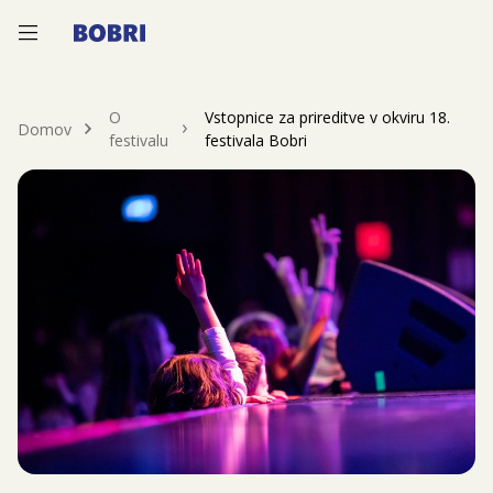
—
—
—
O
Vstopnice za prireditve v okviru 18.
Domov
festivalu
festivala Bobri