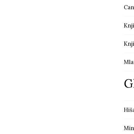
Can
Knj
Knj
Mla
G
Hiš
Min