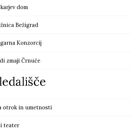
karjev dom
ižnica Bežigrad
igarna Konzorcij
di zmaji Črnuče
ledališče
a otrok in umetnosti
i teater