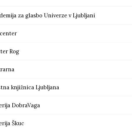
demija za glasbo Univerze v Ljubljani
 center
ter Rog
rarna
tna knjižnica Ljubljana
erija DobraVaga
erija Škuc