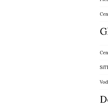
Cen
G
Cen
SiT
Vod
D