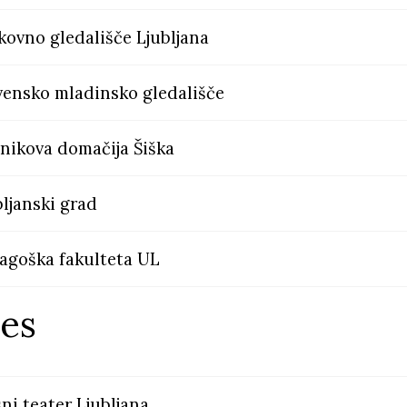
kovno gledališče Ljubljana
vensko mladinsko gledališče
nikova domačija Šiška
bljanski grad
agoška fakulteta UL
les
sni teater Ljubljana