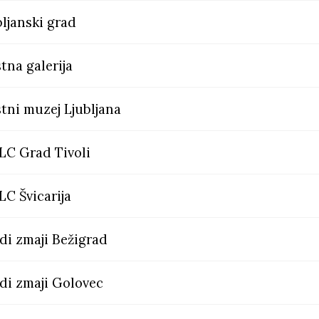
bljanski grad
tna galerija
tni muzej Ljubljana
C Grad Tivoli
C Švicarija
di zmaji Bežigrad
di zmaji Golovec