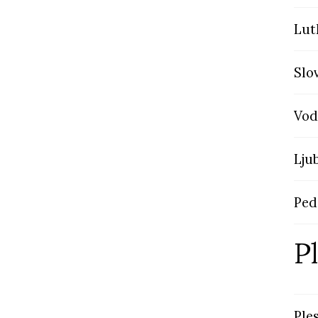
Lut
Slo
Vod
Lju
Ped
P
Ple