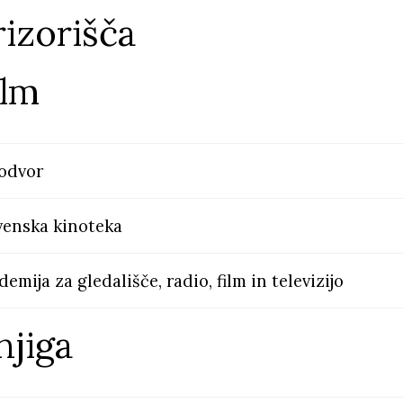
rizorišča
ilm
odvor
venska kinoteka
emija za gledališče, radio, film in televizijo
njiga