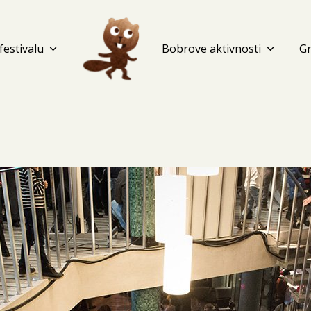
festivalu
expand_more
Bobrove aktivnosti
expand_more
G