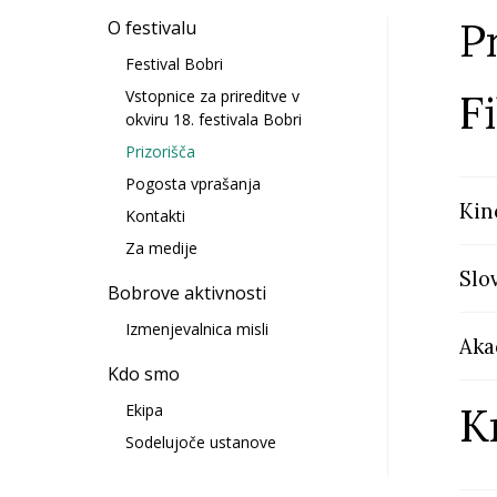
P
O festivalu
Festival Bobri
F
Vstopnice za prireditve v
okviru 18. festivala Bobri
Prizorišča
Pogosta vprašanja
Kin
Kontakti
Za medije
Slo
Bobrove aktivnosti
Izmenjevalnica misli
Akad
Kdo smo
K
Ekipa
Sodelujoče ustanove