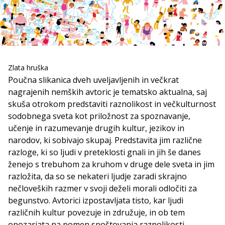
Zlata hruška
Poučna slikanica dveh uveljavljenih in večkrat
nagrajenih nemških avtoric je tematsko aktualna, saj
skuša otrokom predstaviti raznolikost in večkulturnost
sodobnega sveta kot priložnost za spoznavanje,
učenje in razumevanje drugih kultur, jezikov in
narodov, ki sobivajo skupaj. Predstavita jim različne
razloge, ki so ljudi v preteklosti gnali in jih še danes
ženejo s trebuhom za kruhom v druge dele sveta in jim
razložita, da so se nekateri ljudje zaradi skrajno
nečloveških razmer v svoji deželi morali odločiti za
begunstvo. Avtorici izpostavljata tisto, kar ljudi
različnih kultur povezuje in združuje, in ob tem
opozarjata na pomen spoštovanja raznolikosti,