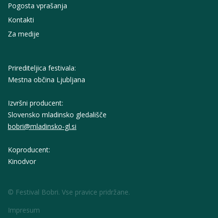
Pogosta vprašanja
Kontakti
Za medije
Prirediteljica festivala:
Mestna občina Ljubljana
Izvršni producent:
Slovensko mladinsko gledališče
bobri@mladinsko-gl.si
Koproducent:
Kinodvor
© Festival Bobri. Vse pravice pridržane.
Impresum