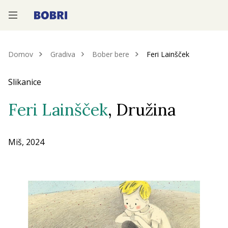
—
—
—
Domov
Gradiva
Bober bere
Feri Lainšček
Slikanice
Feri Lainšček
, Družina
Miš, 2024