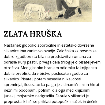
ZLATA HRUŠKA
Nastanek globoko sporočilne in estetsko dovršene
slikanice ima zanimivo ozadje. Založnika »z nosom za
dobro zgodbo« sta bila na predstavitvi romana za
odrasle Kurji pastir, prvega dela trilogije o pisateljevem
otroštvu. Med glasnim branjem odlomka iz knjige sta
dobila preblisk, da v bistvu poslušata zgodbo za
slikanico. Pisatelj potem besedila ni kaj dosti
spreminjal, ilustratorka pa ga je z dinamičnimi in hkrati
nežnimi podobami, polnimi dialoga med knjižnimi
junaki, mojstrsko nadgradila. Fabula v slikanici je
preprosta: k hiši se priklati potepuški maček in deček