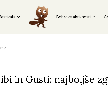
festivalu
expand_more
Bobrove aktivnosti
expand_more
G
rnič
Bibi in Gusti: najboljše 