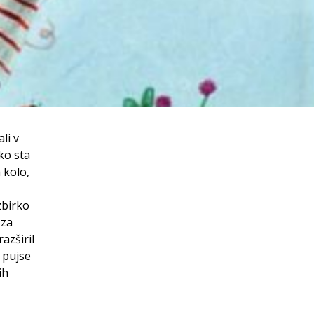
li v
ko sta
 kolo,
 zbirko
 za
azširil
 pujse
ih