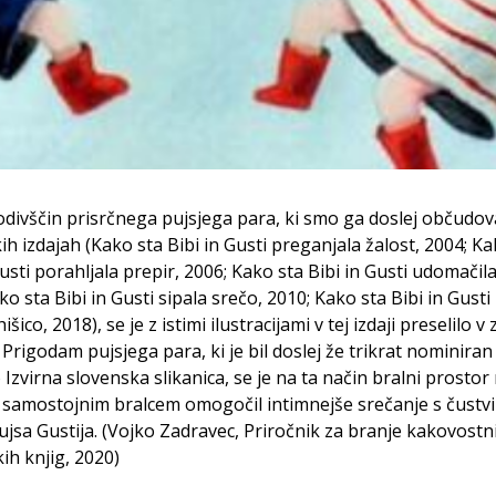
divščin prisrčnega pujsjega para, ki smo ga doslej občudova
kih izdajah (Kako sta Bibi in Gusti preganjala žalost, 2004; Ka
Gusti porahljala prepir, 2006; Kako sta Bibi in Gusti udomačila
ko sta Bibi in Gusti sipala srečo, 2010; Kako sta Bibi in Gusti
hišico, 2018), se je z istimi ilustracijami v tej izdaji preselilo v
 Prigodam pujsjega para, ki je bil doslej že trikrat nominiran
Izvirna slovenska slikanica, se je na ta način bralni prostor r
 samostojnim bralcem omogočil intimnejše srečanje s čustvi
pujsa Gustija. (Vojko Zadravec, Priročnik za branje kakovostn
ih knjig, 2020)