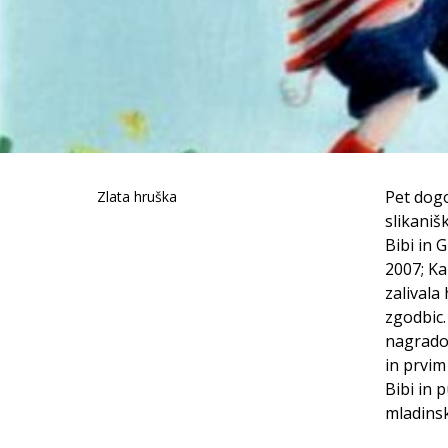
Pet dogo
Zlata hruška
slikaniš
Bibi in 
2007; Ka
zalivala 
zgodbic.
nagrado 
in prvim
Bibi in 
mladinsk