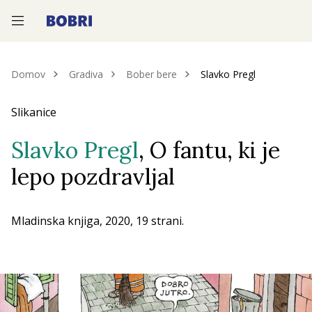
—
—
—
Domov
Gradiva
Bober bere
Slavko Pregl
Slikanice
Slavko Pregl
, O fantu, ki je
lepo pozdravljal
Mladinska knjiga, 2020, 19 strani.