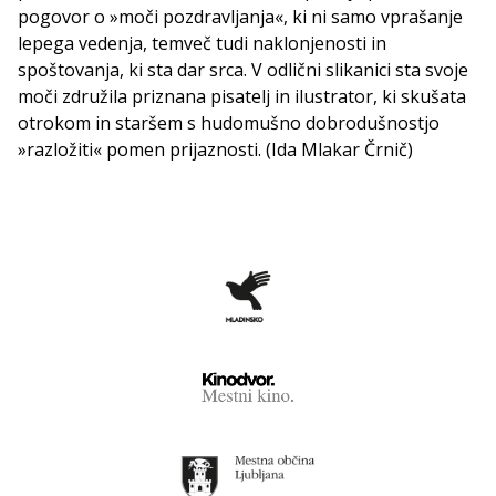
pogovor o »moči pozdravljanja«, ki ni samo vprašanje
lepega vedenja, temveč tudi naklonjenosti in
spoštovanja, ki sta dar srca. V odlični slikanici sta svoje
moči združila priznana pisatelj in ilustrator, ki skušata
otrokom in staršem s hudomušno dobrodušnostjo
»razložiti« pomen prijaznosti. (Ida Mlakar Črnič)