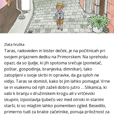
Zlata hruška
Taras, radoveden in bister deček, je na počitnicah pri
svojem prijaznem dedku na Primorskem. Na sprehodu
opazi, da so ljudje, ki jih spotoma srečuje (pometač,
poštar, gospodinja, branjevka, dimnikar), tako
zatopljeni v svoje skrbi in opravke, da ga sploh ne
vidijo. Taras se domisli, kako bi jim lahko pomagal. Vrne
se in vsakemu od njih zaželi dobro jutro … Slikanica, ki
vabi k branju v družinskem krogu ali v vrtčevski
skupini, izpostavlja ljubečo vez med otroki in starimi
starši, ki so mlajšim lahko pomemben zgled. Besedilo,
primerno tudi za bralce začetnike, ponuja priložnost za