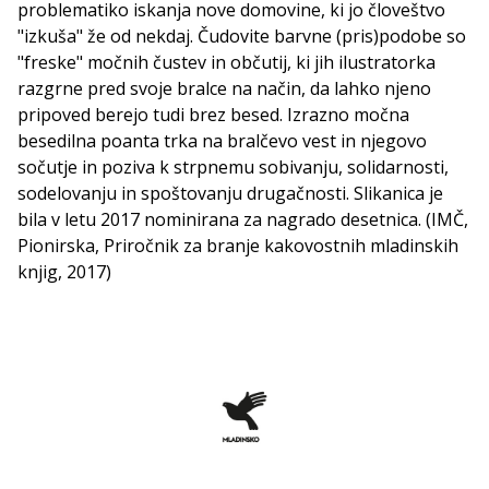
problematiko iskanja nove domovine, ki jo človeštvo
"izkuša" že od nekdaj. Čudovite barvne (pris)podobe so
"freske" močnih čustev in občutij, ki jih ilustratorka
razgrne pred svoje bralce na način, da lahko njeno
pripoved berejo tudi brez besed. Izrazno močna
besedilna poanta trka na bralčevo vest in njegovo
sočutje in poziva k strpnemu sobivanju, solidarnosti,
sodelovanju in spoštovanju drugačnosti. Slikanica je
bila v letu 2017 nominirana za nagrado desetnica. (IMČ,
Pionirska, Priročnik za branje kakovostnih mladinskih
knjig, 2017)