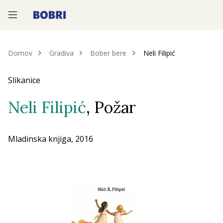
—
—
—
Domov
Gradiva
Bober bere
Neli Filipić
Slikanice
Neli Filipić
, Požar
Mladinska knjiga, 2016