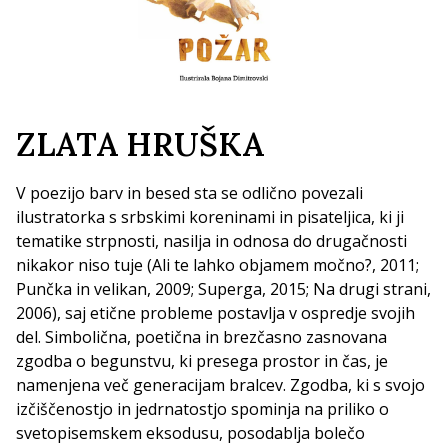
ZLATA HRUŠKA
V poezijo barv in besed sta se odlično povezali
ilustratorka s srbskimi koreninami in pisateljica, ki ji
tematike strpnosti, nasilja in odnosa do drugačnosti
nikakor niso tuje (Ali te lahko objamem močno?, 2011;
Punčka in velikan, 2009; Superga, 2015; Na drugi strani,
2006), saj etične probleme postavlja v ospredje svojih
del. Simbolična, poetična in brezčasno zasnovana
zgodba o begunstvu, ki presega prostor in čas, je
namenjena več generacijam bralcev. Zgodba, ki s svojo
izčiščenostjo in jedrnatostjo spominja na priliko o
svetopisemskem eksodusu, posodablja bolečo