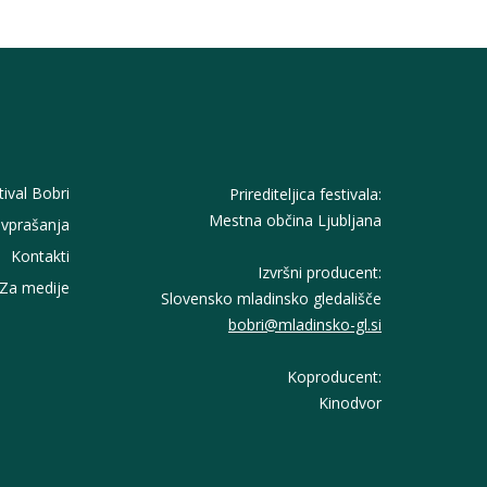
tival Bobri
Prirediteljica festivala:
Mestna občina Ljubljana
vprašanja
Kontakti
Izvršni producent:
Za medije
Slovensko mladinsko gledališče
bobri@mladinsko-gl.si
Koproducent:
Kinodvor