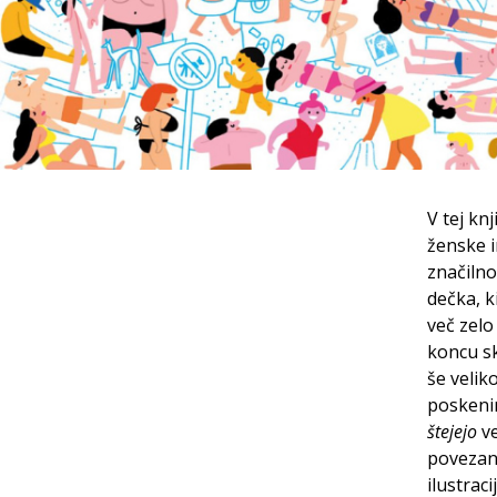
V tej knj
ženske i
značilno
dečka, k
več zelo 
koncu sk
še velik
poskenir
štejejo
ve
povezano
ilustrac