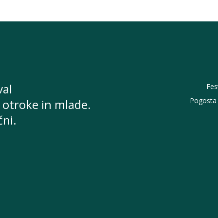
val
Fes
Pogosta 
 otroke in mlade.
čni.