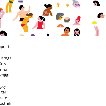
opolti,
 istega
še v
er na
knjigi
upaj
 ter
gate
lastnih