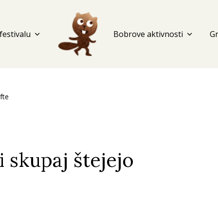
festivalu
expand_more
Bobrove aktivnosti
expand_more
G
fte
si skupaj štejejo