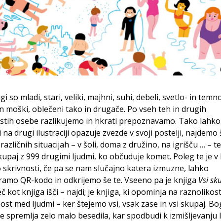
igi so mladi, stari, veliki, majhni, suhi, debeli, svetlo- in temn
n moški, oblečeni tako in drugače. Po vseh teh in drugih
stih osebe razlikujemo in hkrati prepoznavamo. Tako lahko
i na drugi ilustraciji opazuje zvezde v svoji postelji, najdemo 
različnih situacijah – v šoli, doma z družino, na igrišču … – t
upaj z 999 drugimi ljudmi, ko občuduje komet. Poleg te je v 
o skrivnosti, če pa se nam slučajno katera izmuzne, lahko
amo QR-kodo in odkrijemo še te. Vseeno pa je knjiga
Vsi sk
č kot knjiga išči – najdi; je knjiga, ki opominja na raznolikost
st med ljudmi – ker štejemo vsi, vsak zase in vsi skupaj. Bo
ije spremlja zelo malo besedila, kar spodbudi k izmišljevanju 