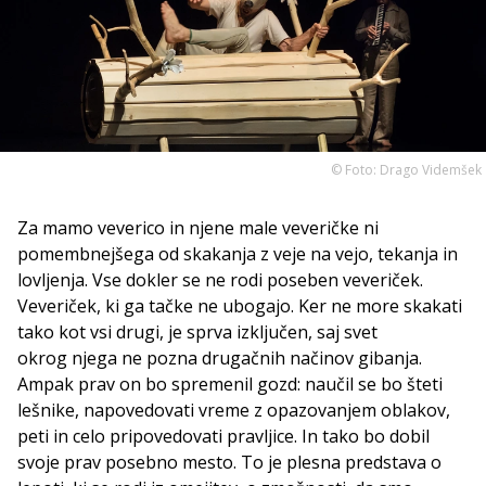
© Foto: Drago Videmšek
Za mamo veverico in njene male veveričke ni
pomembnejšega od skakanja z veje na vejo, tekanja in
lovljenja. Vse dokler se ne rodi poseben veveriček.
Veveriček, ki ga tačke ne ubogajo. Ker ne more skakati
tako kot vsi drugi, je sprva izključen, saj svet
okrog njega
ne pozna drugačnih
načinov gibanja.
Ampak prav on bo spremenil gozd: naučil se bo šteti
lešnike, napovedovati vreme z opazovanjem oblakov,
peti in celo pripovedovati pravljice. In tako bo dobil
svoje prav posebno mesto. To je plesna predstava o