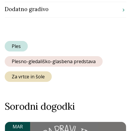
Dodatno gradivo
chevron_right
Ples
Plesno-gledališko-glasbena predstava
Za vrtce in šole
Sorodni dogodki
MAR