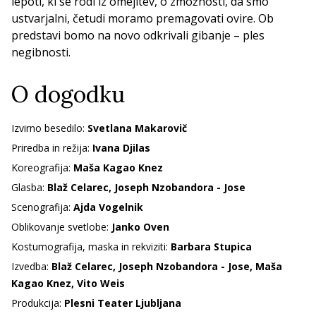
lepoti, ki se rodi iz omejitev, o zmožnosti, da smo
ustvarjalni, četudi moramo premagovati ovire. Ob
predstavi bomo na novo odkrivali gibanje – ples
negibnosti.
O dogodku
Izvirno besedilo:
Svetlana Makarovič
Priredba in režija:
Ivana Djilas
Koreografija:
Maša Kagao Knez
Glasba:
Blaž Celarec, Joseph Nzobandora - Jose
Scenografija:
Ajda Vogelnik
Oblikovanje svetlobe:
Janko Oven
Kostumografija, maska in rekviziti:
Barbara Stupica
Izvedba:
Blaž Celarec, Joseph Nzobandora - Jose, Maša
Kagao Knez, Vito Weis
Produkcija:
Plesni Teater Ljubljana