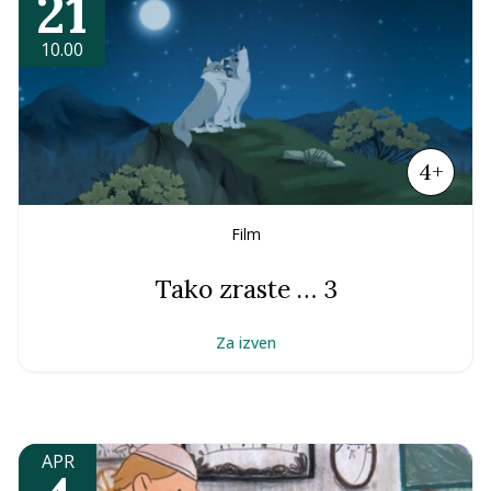
21
10.00
4+
Film
Tako zraste … 3
Za izven
APR