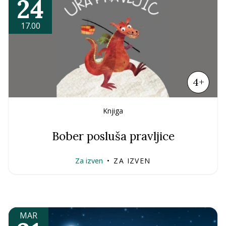
24
17.00
4+
Knjiga
Bober posluša pravljice
Za izven
•
ZA IZVEN
MAR