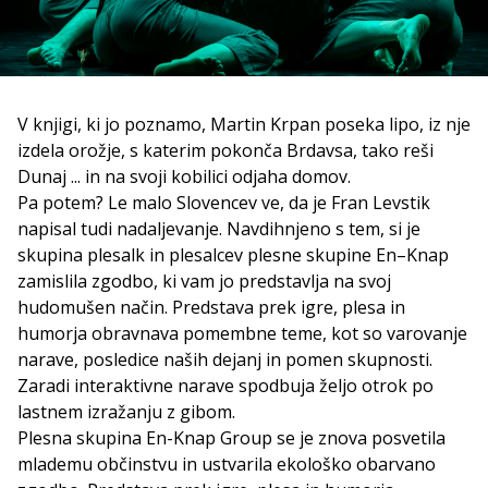
V knjigi, ki jo poznamo, Martin Krpan poseka lipo, iz nje
izdela orožje, s katerim pokonča Brdavsa, tako reši
Dunaj ... in na svoji kobilici odjaha domov.
Pa potem? Le malo Slovencev ve, da je Fran Levstik
napisal tudi nadaljevanje. Navdihnjeno s tem, si je
skupina plesalk in plesalcev plesne skupine En–Knap
zamislila zgodbo, ki vam jo predstavlja na svoj
hudomušen način. Predstava prek igre, plesa in
humorja obravnava pomembne teme, kot so varovanje
narave, posledice naših dejanj in pomen skupnosti.
Zaradi interaktivne narave spodbuja željo otrok po
lastnem izražanju z gibom.
Plesna skupina En-Knap Group se je znova posvetila
mlademu občinstvu in ustvarila ekološko obarvano