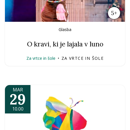
5+
Glasba
O kravi, ki je lajala v luno
Za vrtce in šole
•
ZA VRTCE IN ŠOLE
MAR
29
10.00