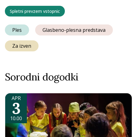
Spletni prevzem vstopnic
Ples
Glasbeno-plesna predstava
Za izven
Sorodni dogodki
APR
3
10.00