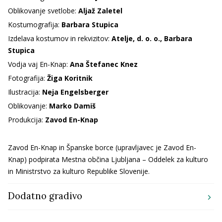
Oblikovanje svetlobe:
Aljaž Zaletel
Kostumografija:
Barbara Stupica
Izdelava kostumov in rekvizitov:
Atelje, d. o. o., Barbara
Stupica
Vodja vaj En-Knap:
Ana Štefanec Knez
Fotografija:
Žiga Koritnik
Ilustracija:
Neja Engelsberger
Oblikovanje:
Marko Damiš
Produkcija:
Zavod En-Knap
Zavod En-Knap in Španske borce (upravljavec je Zavod En-
Knap) podpirata Mestna občina Ljubljana – Oddelek za kulturo
in Ministrstvo za kulturo Republike Slovenije.
Dodatno gradivo
chevron_right