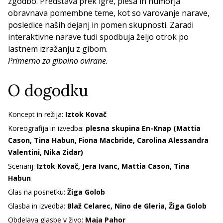
zgodbo. Predstava prek igre, plesa in humorja
obravnava pomembne teme, kot so varovanje narave,
posledice naših dejanj in pomen skupnosti. Zaradi
interaktivne narave tudi spodbuja željo otrok po
lastnem izražanju z gibom.
Primerno za gibalno ovirane.
O dogodku
Koncept in režija:
Iztok Kovač
Koreografija in izvedba:
plesna skupina En-Knap (Mattia
Cason, Tina Habun, Fiona Macbride, Carolina Alessandra
Valentini, Nika Zidar)
Scenarij:
Iztok Kovač, Jera Ivanc, Mattia Cason, Tina
Habun
Glas na posnetku:
Žiga Golob
Glasba in izvedba:
Blaž Celarec, Nino de Gleria, Žiga Golob
Obdelava glasbe v živo:
Maja Pahor