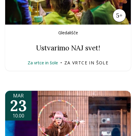
5+
Gledališče
Ustvarimo NAJ svet!
Za vrtce in šole
•
ZA VRTCE IN ŠOLE
MAR
23
10.00