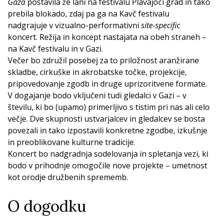
Gaza
postavila že lani na festivalu Plavajoči grad in tako
prebila blokado, zdaj pa ga na Kavč festivalu
nadgrajuje v vizualno-performativni
site-specific
koncert. Režija in koncept nastajata na obeh straneh –
na Kavč festivalu in v Gazi.
Večer bo združil posebej za to priložnost aranžirane
skladbe, cirkuške in akrobatske točke, projekcije,
pripovedovanje zgodb in druge uprizoritvene formate.
V dogajanje bodo vključeni tudi gledalci v Gazi – v
številu, ki bo (upamo) primerljivo s tistim pri nas ali celo
večje. Dve skupnosti ustvarjalcev in gledalcev se bosta
povezali in tako izpostavili konkretne zgodbe, izkušnje
in preoblikovane kulturne tradicije.
Koncert bo nadgradnja sodelovanja in spletanja vezi, ki
bodo v prihodnje omogočile nove projekte – umetnost
kot orodje družbenih sprememb.
O dogodku