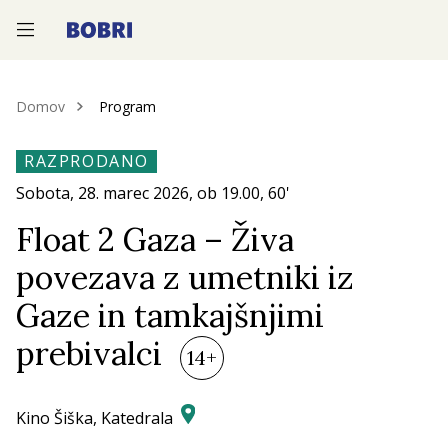
—
—
—
Domov
Program
RAZPRODANO
Sobota, 28.
marec 2026
, ob
19.00
, 60'
Float 2 Gaza – Živa
povezava z umetniki iz
Gaze in tamkajšnjimi
prebivalci
14+
Kino Šiška, Katedrala