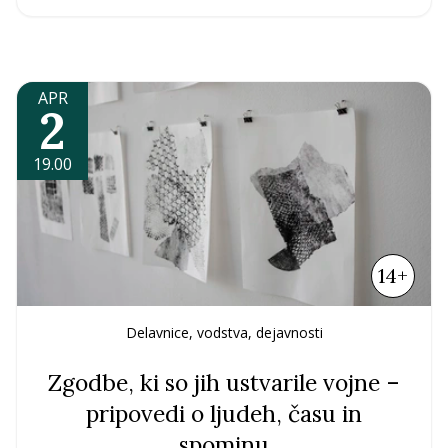
APR
2
19.00
14+
Delavnice, vodstva, dejavnosti
Zgodbe, ki so jih ustvarile vojne –
pripovedi o ljudeh, času in
spominu