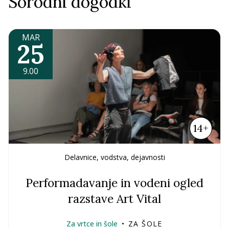
Sorodni dogodki
MAR
25
9.00
14+
Delavnice, vodstva, dejavnosti
Performadavanje in vodeni ogled
razstave Art Vital
Za vrtce in šole
•
ZA ŠOLE