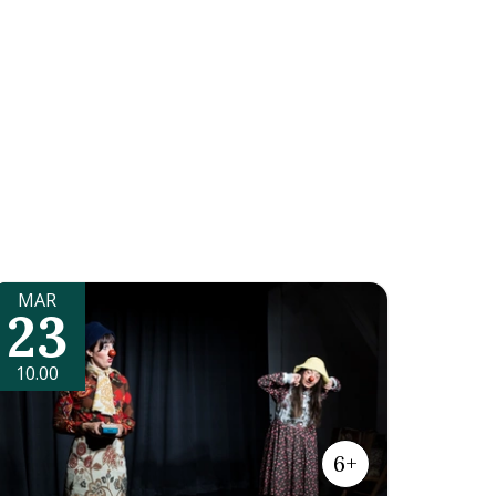
MAR
23
10.00
6+