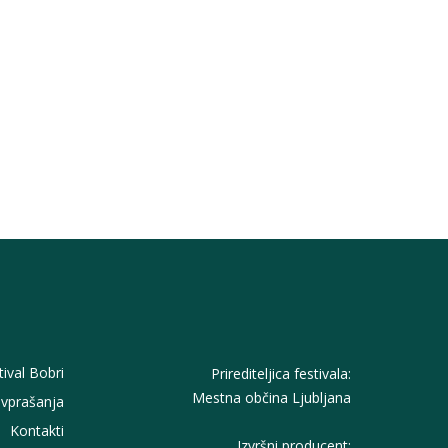
tival Bobri
Prirediteljica festivala:
Mestna občina Ljubljana
vprašanja
Kontakti
Izvršni producent: