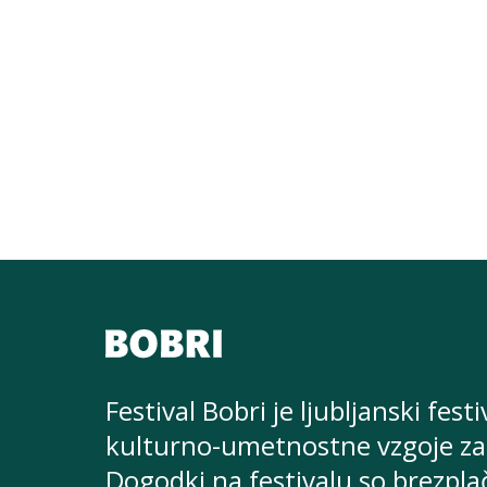
Festival Bobri je ljubljanski festi
kulturno-umetnostne
vzgoje za
Dogodki na festivalu so brezpla