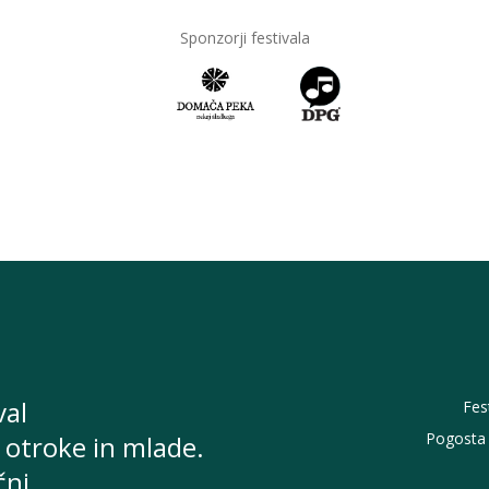
Sponzorji festivala
val
Fes
Pogosta 
 otroke in mlade.
čni.