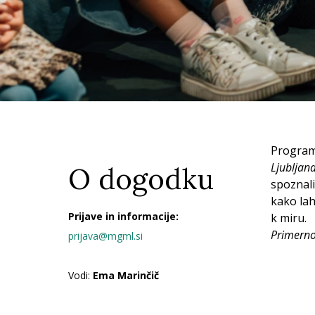
Program 
Ljubljan
O dogodku
spoznali
kako la
Prijave in informacije:
k miru.
Primerno
prijava@mgml.si
Vodi:
Ema Marinčič