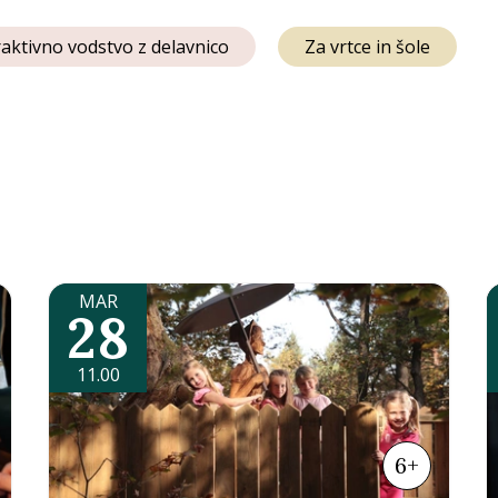
raktivno vodstvo z delavnico
Za vrtce in šole
MAR
28
11.00
6+