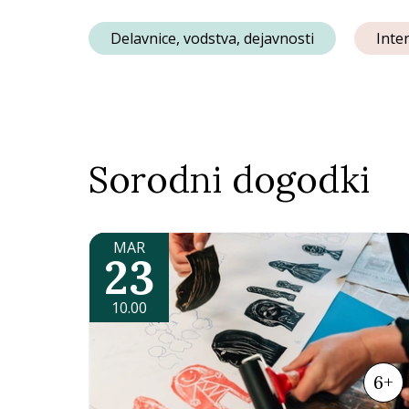
Delavnice, vodstva, dejavnosti
Inte
Sorodni dogodki
MAR
23
10.00
6+