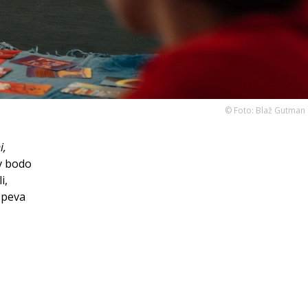
© Foto: Blaž Gutman
i,
v bodo
i,
speva