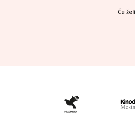
Če žel