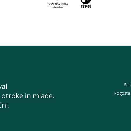
val
Fes
Pogosta 
 otroke in mlade.
čni.