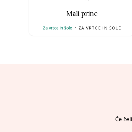
Mali princ
Za vrtce in šole
•
ZA VRTCE IN ŠOLE
Če žel