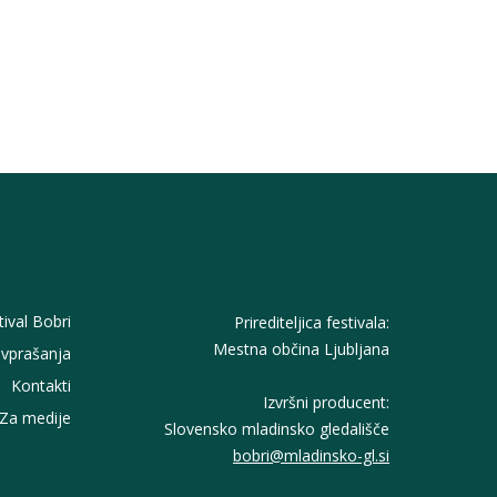
tival Bobri
Prirediteljica festivala:
Mestna občina Ljubljana
vprašanja
Kontakti
Izvršni producent:
Za medije
Slovensko mladinsko gledališče
bobri@mladinsko-gl.si