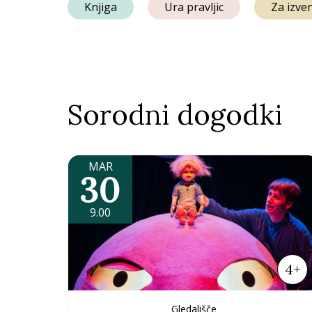
Knjiga
Ura pravljic
Za izve
Sorodni dogodki
MAR
30
9.00
4+
Gledališče