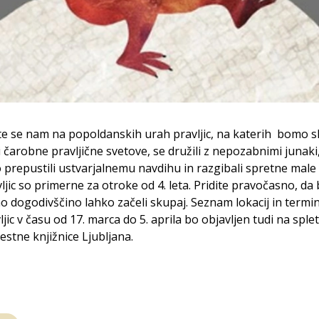
te se nam na popoldanskih urah pravljic, na katerih bomo s
i čarobne pravljične svetove, se družili z nepozabnimi junaki
prepustili ustvarjalnemu navdihu in razgibali spretne male 
ljic so primerne za otroke od 4. leta. Pridite pravočasno, d
no dogodivščino lahko začeli skupaj. Seznam lokacij in termi
ljic v času od 17. marca do 5. aprila bo objavljen tudi na splet
estne knjižnice Ljubljana.