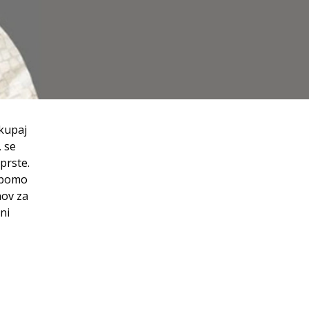
kupaj
, se
prste.
a bomo
nov za
ni