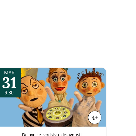
MAR
31
9.30
4+
Delavnice, vodstva, dejavnosti