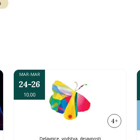
n
MAR-MAR
24-26
10.00
4+
Delavnice, vodstva, dejavnosti