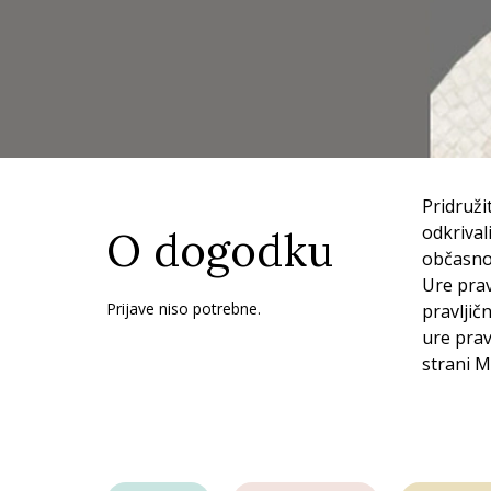
Pridruži
odkrival
O dogodku
občasno 
Ure prav
Prijave niso potrebne.
pravljič
ure prav
strani M