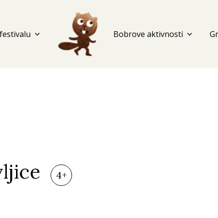
festivalu
expand_more
Bobrove aktivnosti
expand_more
G
ljice
4+