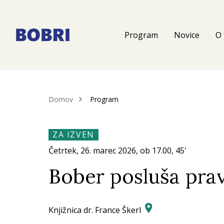
Program
Novice
O 
Domov
Program
ZA IZVEN
Četrtek, 26.
marec 2026
, ob
17.00
, 45'
Bober posluša prav
Knjižnica dr. France Škerl