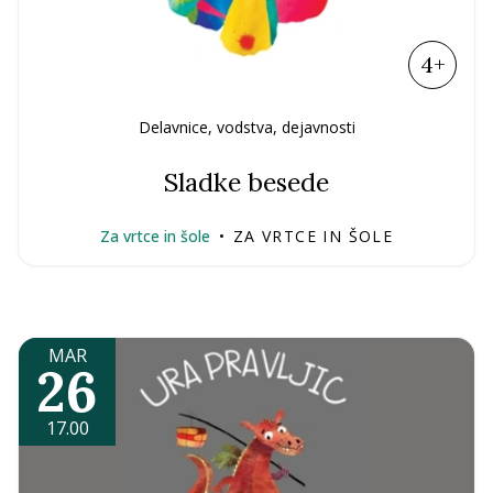
4+
Delavnice, vodstva, dejavnosti
Sladke besede
Za vrtce in šole
•
ZA VRTCE IN ŠOLE
MAR
26
17.00