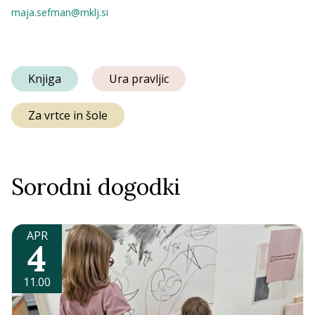
maja.sefman@mklj.si
Knjiga
Ura pravljic
Za vrtce in šole
Sorodni dogodki
APR
4
11.00