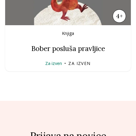
4+
Knjiga
Bober posluša pravljice
Za izven
•
ZA IZVEN
Prijava na novice