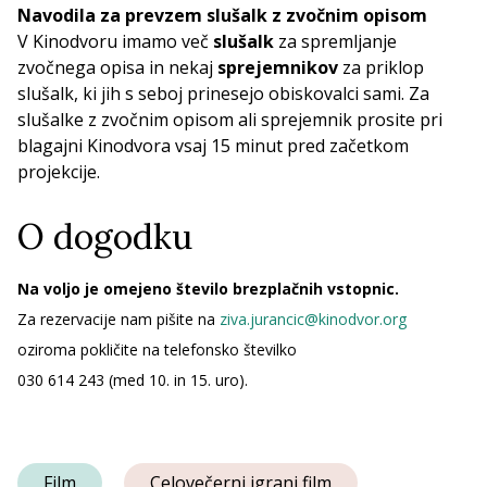
Navodila za prevzem slušalk z zvočnim opisom
V Kinodvoru imamo več
slušalk
za spremljanje
zvočnega opisa in nekaj
sprejemnikov
za priklop
slušalk, ki jih s seboj prinesejo obiskovalci sami. Za
slušalke z zvočnim opisom ali sprejemnik prosite pri
blagajni Kinodvora vsaj 15 minut pred začetkom
projekcije.
O dogodku
Na voljo je omejeno število brezplačnih vstopnic.
Za rezervacije nam pišite na
ziva.jurancic@kinodvor.org
oziroma pokličite na telefonsko številko
030 614 243 (med 10. in 15. uro).
Film
Celovečerni igrani film