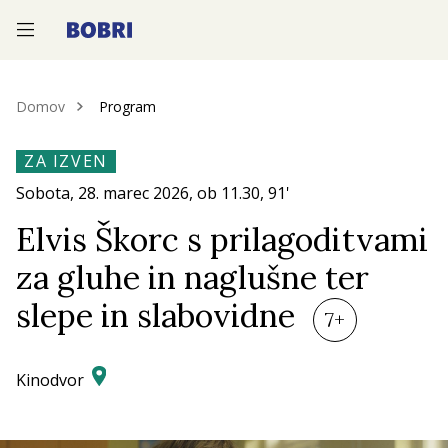
—
—
—
Domov
Program
ZA IZVEN
Sobota, 28.
marec 2026
, ob
11.30
, 91'
Elvis Škorc s prilagoditvami
za gluhe in naglušne ter
slepe in slabovidne
7+
Kinodvor