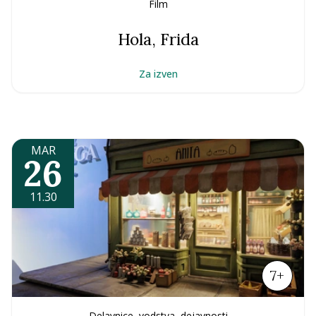
Film
Hola, Frida
Za izven
MAR
26
11.30
7+
Delavnice, vodstva, dejavnosti