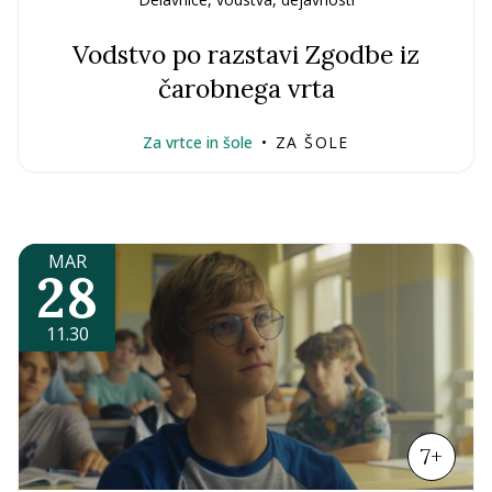
Vodstvo po razstavi Zgodbe iz
čarobnega vrta
Za vrtce in šole
•
ZA ŠOLE
MAR
28
11.30
7+