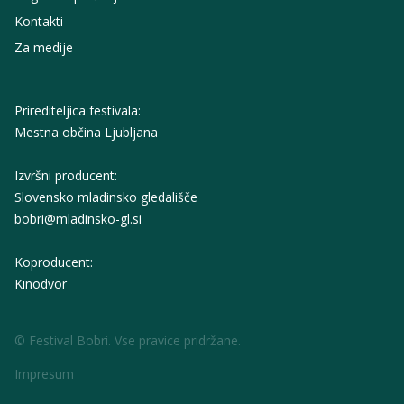
Kontakti
Za medije
Prirediteljica festivala:
Mestna občina Ljubljana
Izvršni producent:
Slovensko mladinsko gledališče
bobri@mladinsko-gl.si
Koproducent:
Kinodvor
© Festival Bobri. Vse pravice pridržane.
Impresum