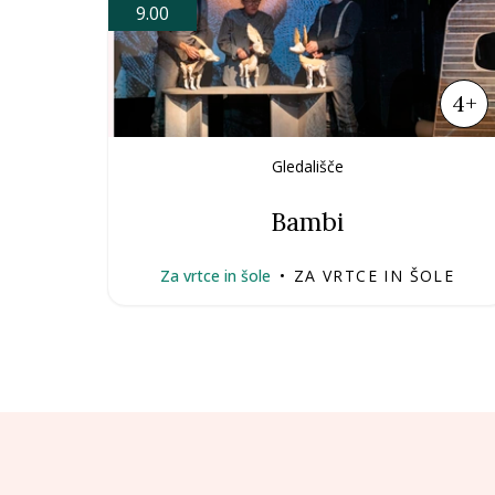
9.00
4+
Gledališče
Bambi
Za vrtce in šole
•
ZA VRTCE IN ŠOLE