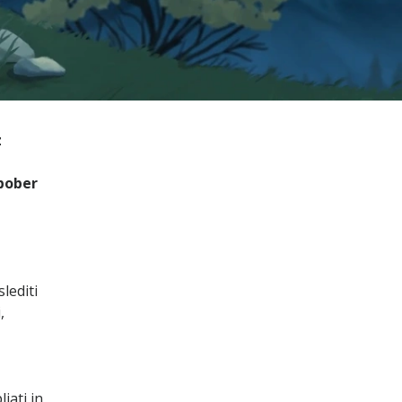
z
 bober
lediti
,
jati in