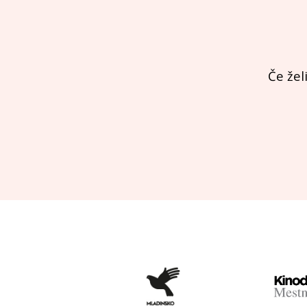
Če žel