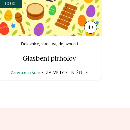
10.00
4+
Delavnice, vodstva, dejavnosti
Glasbeni pirholov
Za vrtce in šole
•
ZA VRTCE IN ŠOLE