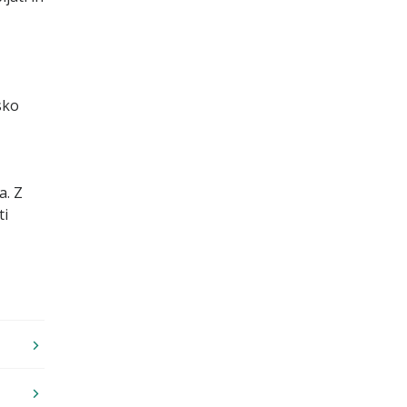
sko
a. Z
ti
chevron_right
chevron_right