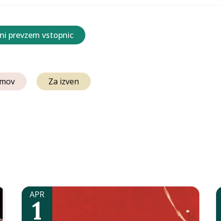
ni prevzem vstopnic
lmov
Za izven
APR
1