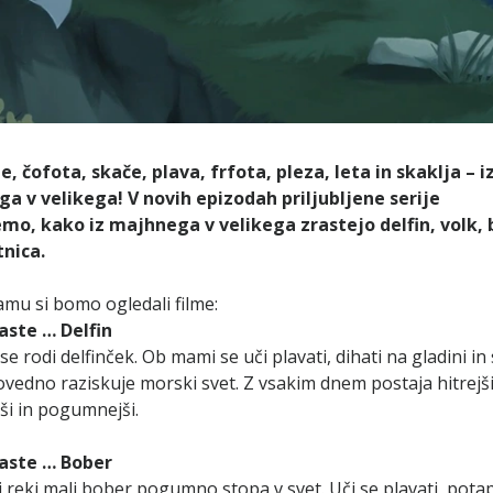
ze, čofota, skače, plava, frfota, pleza, leta in skaklja – i
a v velikega! V novih epizodah priljubljene serije
mo, kako iz majhnega v velikega zrastejo delfin, volk,
tnica.
mu si bomo ogledali filme:
aste … Delfin
e rodi delfinček. Ob mami se uči plavati, dihati na gladini in s
dovedno raziskuje morski svet. Z vsakim dnem postaja hitrejši
ši in pogumnejši.
aste … Bober
 reki mali bober pogumno stopa v svet. Uči se plavati, potapl