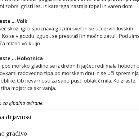
i zobmi gristi les, iz katerega nastaja topel in varen dom.
ste ... Volk
kec skozi igro spoznava gozdni svet in se uči prvih lovskih
 Ko se v gozdu izgubi, se prestraši in močno zatuli. Pod zim
ča mlado volkuljo.
aste … Hobotnica
pod morsko gladino se iz drobnih jajčec rodi mala hobotnic
ovkami radovedno tipa po morskem dnu in se uči spreminja
 oblike. Ob nevarnosti za sabo pusti oblak črnila. Ko zraste,
tiha mojstrica skrivanja.
 za gibalno ovirane.
a dejavnost
o gradivo