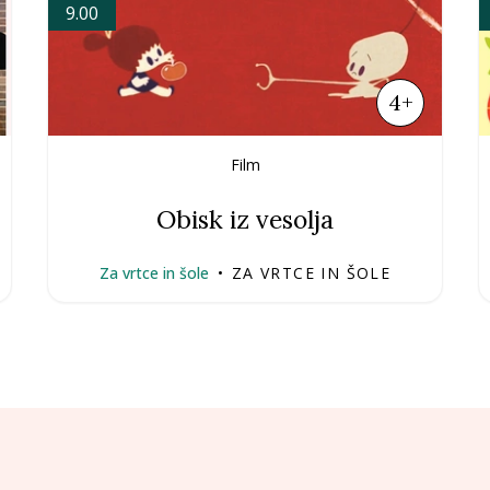
9.00
4+
Film
Obisk iz vesolja
Za vrtce in šole
•
ZA VRTCE IN ŠOLE