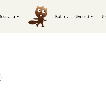
festivalu
expand_more
Bobrove aktivnosti
expand_more
G