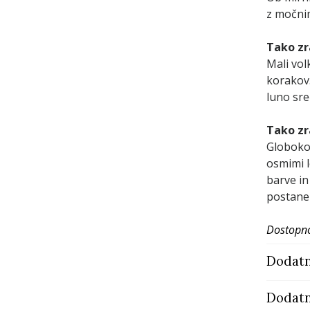
z močnim
Tako zra
Mali vol
korakov.
luno sre
Tako zr
Globoko 
osmimi l
barve in
postane 
Dostopno
Dodatn
Dodatn