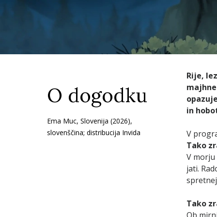
Rije, le
majhneg
O dogodku
opazuje
in hobo
Ema Muc, Slovenija (2026),
slovenščina; distribucija Invida
V progra
Tako zr
V morju s
jati. Ra
spretnej
Tako zr
Ob mirni