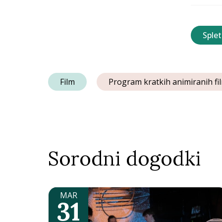
Splet
Film
Program kratkih animiranih fi
Sorodni dogodki
MAR
31