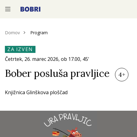
—
—
—
Domov
Program
ZA IZVEN
Četrtek, 26.
marec 2026
, ob
17.00
, 45'
Bober posluša pravljice
4+
Knjižnica Glinškova ploščad