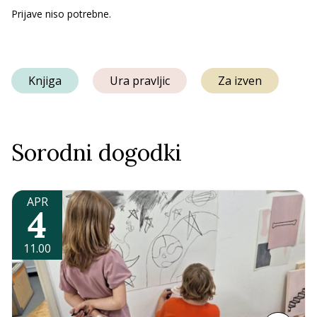
Prijave niso potrebne.
Knjiga
Ura pravljic
Za izven
Sorodni dogodki
APR
4
11.00