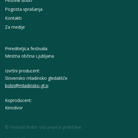
Festival Bobri
Pogosta vprašanja
Kontakti
Za medije
Prirediteljica festivala:
Mestna občina Ljubljana
Izvršni producent:
Slovensko mladinsko gledališče
bobri@mladinsko-gl.si
Koproducent:
Kinodvor
© Festival Bobri. Vse pravice pridržane.