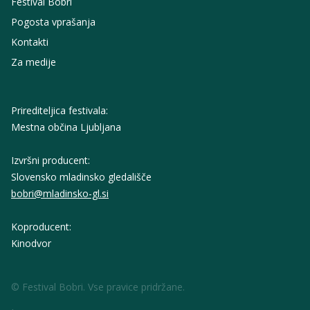
Festival Bobri
Pogosta vprašanja
Kontakti
Za medije
Prirediteljica festivala:
Mestna občina Ljubljana
Izvršni producent:
Slovensko mladinsko gledališče
bobri@mladinsko-gl.si
Koproducent:
Kinodvor
© Festival Bobri. Vse pravice pridržane.