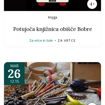
4+
Knjiga
Potujoča knjižnica obišče Bobre
Za vrtce in šole
•
ZA VRTCE
MAR
26
12.15