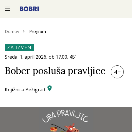
—
—
—
Domov
Program
ZA IZVEN
Sreda, 1.
april 2026
, ob
17.00
, 45'
Bober posluša pravljice
4+
Knjižnica Bežigrad