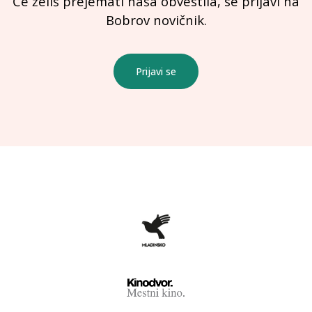
Če želiš prejemati naša obvestila, se prijavi na
Bobrov novičnik.
Prijavi se