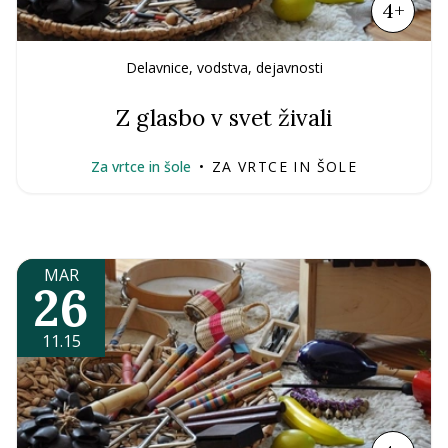
4+
Delavnice, vodstva, dejavnosti
Z glasbo v svet živali
Za vrtce in šole
•
ZA VRTCE IN ŠOLE
MAR
26
11.15