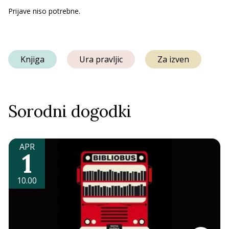
Prijave niso potrebne.
Knjiga
Ura pravljic
Za izven
Sorodni dogodki
APR
1
10.00